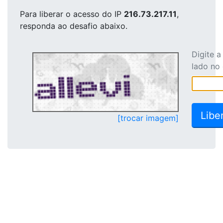
Para liberar o acesso
do IP
216.73.217.11
,
responda ao desafio abaixo.
Digite 
lado no
[trocar imagem]